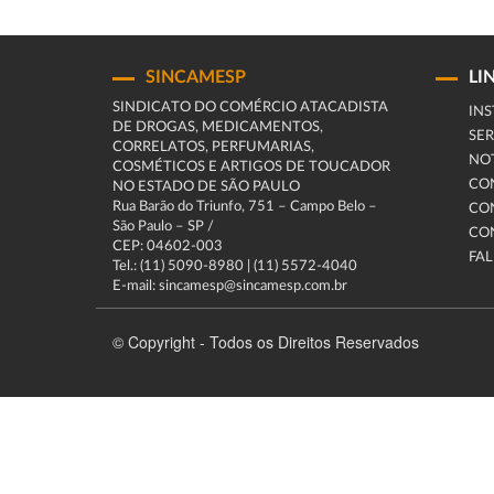
SINCAMESP
LI
SINDICATO DO COMÉRCIO ATACADISTA
INS
DE DROGAS, MEDICAMENTOS,
SER
CORRELATOS, PERFUMARIAS,
NOT
COSMÉTICOS E ARTIGOS DE TOUCADOR
CO
NO ESTADO DE SÃO PAULO
Rua Barão do Triunfo, 751 – Campo Belo –
CO
São Paulo – SP /
CO
CEP: 04602-003
FA
Tel.: (11) 5090-8980 | (11) 5572-4040
E-mail: sincamesp@sincamesp.com.br
© Copyright - Todos os Direitos Reservados