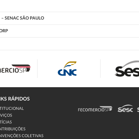
 – SENAC SÃO PAULO
ORP
NKS RÁPIDOS
TITUCIONAL
VIÇOS
ÍCIAS
NTRIBUIÇÕES
NVENÇÕES COLETIVAS