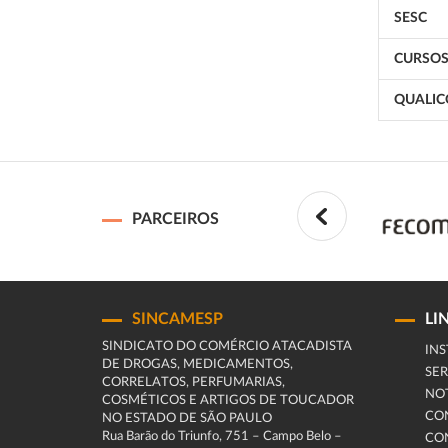
SESC
CURSOS
QUALIC
PARCEIROS
SINCAMESP
LI
SINDICATO DO COMÉRCIO ATACADISTA
INS
DE DROGAS, MEDICAMENTOS,
SER
CORRELATOS, PERFUMARIAS,
NOT
COSMÉTICOS E ARTIGOS DE TOUCADOR
CO
NO ESTADO DE SÃO PAULO
Rua Barão do Triunfo, 751 – Campo Belo –
CO