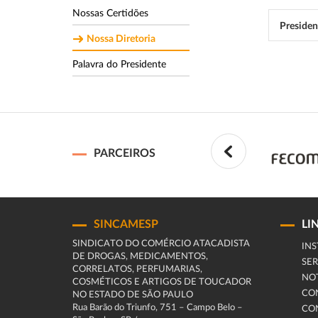
Nossas Certidões
Presiden
Nossa Diretoria
Palavra do Presidente
PARCEIROS
SINCAMESP
LI
SINDICATO DO COMÉRCIO ATACADISTA
INS
DE DROGAS, MEDICAMENTOS,
SER
CORRELATOS, PERFUMARIAS,
NOT
COSMÉTICOS E ARTIGOS DE TOUCADOR
CO
NO ESTADO DE SÃO PAULO
Rua Barão do Triunfo, 751 – Campo Belo –
CO