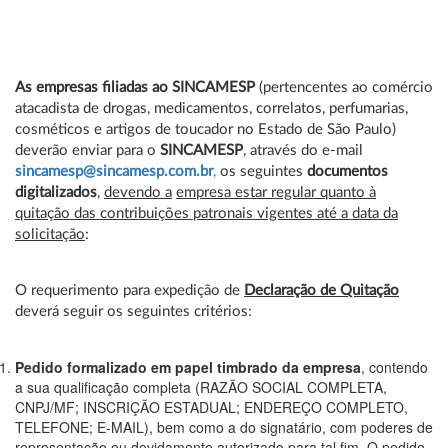
As empresas filiadas ao SINCAMESP
(pertencentes ao comércio
atacadista de drogas, medicamentos, correlatos, perfumarias,
cosméticos e artigos de toucador no Estado de São Paulo)
deverão enviar para o
SINCAMESP
, através do e-mail
sincamesp@sincamesp.com.br
,
os seguintes
documentos
digitalizados
,
devendo a
empresa estar regular quanto à
quitação das contribuições patronais vigentes até a data da
solicitação
:
O requerimento para expedição de
Declaração de Quitação
deverá seguir os seguintes critérios:
Pedido formalizado em papel timbrado da empresa
, contendo
a sua qualificação completa (RAZÃO SOCIAL COMPLETA,
CNPJ/MF; INSCRIÇÃO ESTADUAL; ENDEREÇO COMPLETO,
TELEFONE; E-MAIL), bem como a do signatário, com poderes de
representação ou devidamente autorizado para tal fim. O pedido