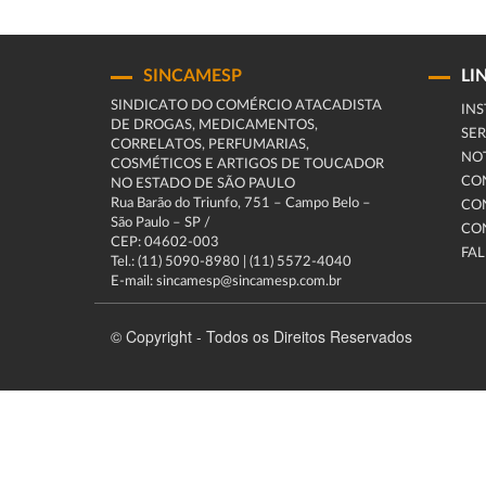
SINCAMESP
LI
SINDICATO DO COMÉRCIO ATACADISTA
INS
DE DROGAS, MEDICAMENTOS,
SER
CORRELATOS, PERFUMARIAS,
NOT
COSMÉTICOS E ARTIGOS DE TOUCADOR
CO
NO ESTADO DE SÃO PAULO
Rua Barão do Triunfo, 751 – Campo Belo –
CO
São Paulo – SP /
CO
CEP: 04602-003
FA
Tel.: (11) 5090-8980 | (11) 5572-4040
E-mail: sincamesp@sincamesp.com.br
© Copyright - Todos os Direitos Reservados