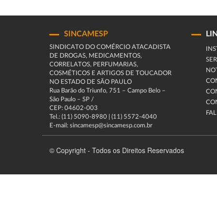
SINCAMESP
LI
SINDICATO DO COMÉRCIO ATACADISTA
INS
DE DROGAS, MEDICAMENTOS,
SER
CORRELATOS, PERFUMARIAS,
NOT
COSMÉTICOS E ARTIGOS DE TOUCADOR
CO
NO ESTADO DE SÃO PAULO
Rua Barão do Triunfo, 751 – Campo Belo –
CO
São Paulo – SP /
CO
CEP: 04602-003
FA
Tel.: (11) 5090-8980 | (11) 5572-4040
E-mail: sincamesp@sincamesp.com.br
© Copyright - Todos os Direitos Reservados