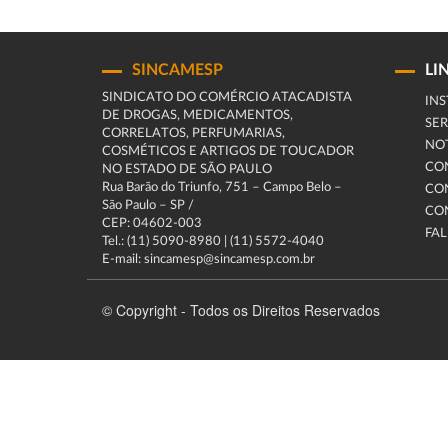
SINCAMESP
LI
SINDICATO DO COMÉRCIO ATACADISTA
INS
DE DROGAS, MEDICAMENTOS,
SER
CORRELATOS, PERFUMARIAS,
NOT
COSMÉTICOS E ARTIGOS DE TOUCADOR
CO
NO ESTADO DE SÃO PAULO
Rua Barão do Triunfo, 751 – Campo Belo –
CO
São Paulo – SP /
CO
CEP: 04602-003
FA
Tel.: (11) 5090-8980 | (11) 5572-4040
E-mail: sincamesp@sincamesp.com.br
© Copyright - Todos os Direitos Reservados