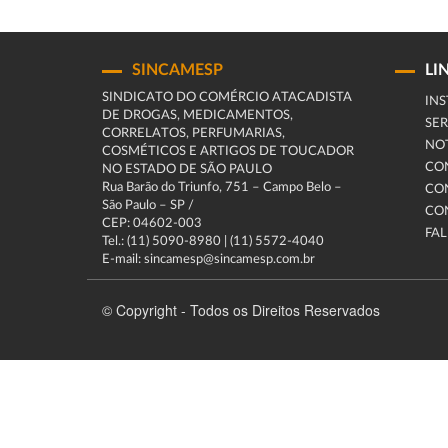
SINCAMESP
LI
SINDICATO DO COMÉRCIO ATACADISTA
INS
DE DROGAS, MEDICAMENTOS,
SER
CORRELATOS, PERFUMARIAS,
NOT
COSMÉTICOS E ARTIGOS DE TOUCADOR
CO
NO ESTADO DE SÃO PAULO
Rua Barão do Triunfo, 751 – Campo Belo –
CO
São Paulo – SP /
CO
CEP: 04602-003
FA
Tel.: (11) 5090-8980 | (11) 5572-4040
E-mail: sincamesp@sincamesp.com.br
© Copyright - Todos os Direitos Reservados