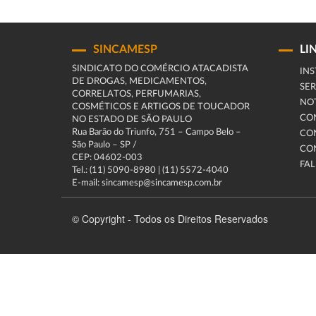
SINCAMESP
LI
SINDICATO DO COMÉRCIO ATACADISTA
INS
DE DROGAS, MEDICAMENTOS,
SER
CORRELATOS, PERFUMARIAS,
NOT
COSMÉTICOS E ARTIGOS DE TOUCADOR
CO
NO ESTADO DE SÃO PAULO
Rua Barão do Triunfo, 751 – Campo Belo –
CO
São Paulo – SP /
CO
CEP: 04602-003
FA
Tel.: (11) 5090-8980 | (11) 5572-4040
E-mail: sincamesp@sincamesp.com.br
© Copyright - Todos os Direitos Reservados