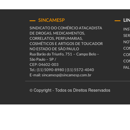
SINCAMESP
LI
SINDICATO DO COMÉRCIO ATACADISTA
INS
DE DROGAS, MEDICAMENTOS,
SER
CORRELATOS, PERFUMARIAS,
NOT
COSMÉTICOS E ARTIGOS DE TOUCADOR
CO
NO ESTADO DE SÃO PAULO
Rua Barão do Triunfo, 751 – Campo Belo –
CO
São Paulo – SP /
CO
CEP: 04602-003
FA
Tel.: (11) 5090-8980 | (11) 5572-4040
E-mail: sincamesp@sincamesp.com.br
© Copyright - Todos os Direitos Reservados