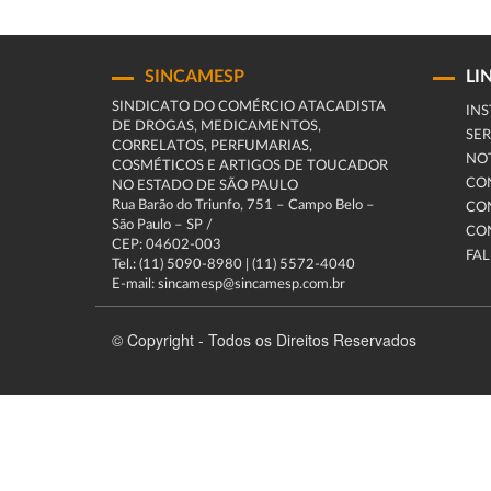
SINCAMESP
LI
SINDICATO DO COMÉRCIO ATACADISTA
INS
DE DROGAS, MEDICAMENTOS,
SER
CORRELATOS, PERFUMARIAS,
NOT
COSMÉTICOS E ARTIGOS DE TOUCADOR
CO
NO ESTADO DE SÃO PAULO
Rua Barão do Triunfo, 751 – Campo Belo –
CO
São Paulo – SP /
CO
CEP: 04602-003
FA
Tel.: (11) 5090-8980 | (11) 5572-4040
E-mail: sincamesp@sincamesp.com.br
© Copyright - Todos os Direitos Reservados