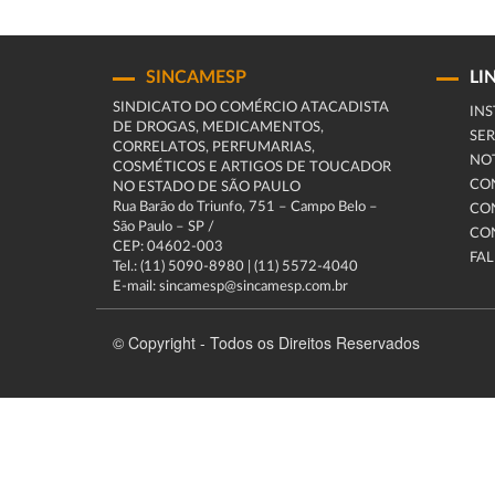
SINCAMESP
LI
SINDICATO DO COMÉRCIO ATACADISTA
INS
DE DROGAS, MEDICAMENTOS,
SER
CORRELATOS, PERFUMARIAS,
NOT
COSMÉTICOS E ARTIGOS DE TOUCADOR
CO
NO ESTADO DE SÃO PAULO
Rua Barão do Triunfo, 751 – Campo Belo –
CO
São Paulo – SP /
CO
CEP: 04602-003
FA
Tel.: (11) 5090-8980 | (11) 5572-4040
E-mail: sincamesp@sincamesp.com.br
© Copyright - Todos os Direitos Reservados