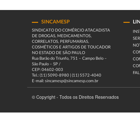
SINCAMESP
LI
SINDICATO DO COMÉRCIO ATACADISTA
INS
DE DROGAS, MEDICAMENTOS,
SER
CORRELATOS, PERFUMARIAS,
NOT
COSMÉTICOS E ARTIGOS DE TOUCADOR
CO
NO ESTADO DE SÃO PAULO
Rua Barão do Triunfo, 751 – Campo Belo –
CO
São Paulo – SP /
CO
CEP: 04602-003
FA
Tel.: (11) 5090-8980 | (11) 5572-4040
E-mail: sincamesp@sincamesp.com.br
© Copyright - Todos os Direitos Reservados