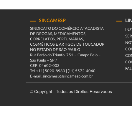
SINCAMESP
LI
SINDICATO DO COMÉRCIO ATACADISTA
INS
DE DROGAS, MEDICAMENTOS,
SER
CORRELATOS, PERFUMARIAS,
NOT
COSMÉTICOS E ARTIGOS DE TOUCADOR
CO
NO ESTADO DE SÃO PAULO
Rua Barão do Triunfo, 751 – Campo Belo –
CO
São Paulo – SP /
CO
CEP: 04602-003
FA
Tel.: (11) 5090-8980 | (11) 5572-4040
E-mail: sincamesp@sincamesp.com.br
© Copyright - Todos os Direitos Reservados