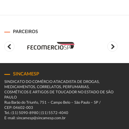
PARCEIROS
SINCAMESP
SINDICATO DO COMÉRCIO ATACADISTA DE DROGAS,
MEDICAMENTOS, CORRELATOS, PERFUMARIAS,
COSMÉTICOS E ARTIGOS DE TOUCADOR NO ESTADO DE SÃO
PAULO
Rua Barão do Triunfo, 751 – Campo Belo – São Paulo – SP /
CEP: 04602-003
Tel.: (11) 5090-8980 | (11) 5572-4040
E-mail: sincamesp@sincamesp.com.br