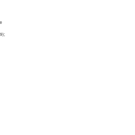
 e
9);