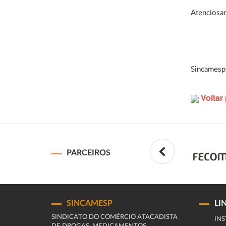
Atenciosa
Sincamesp
Voltar 
PARCEIROS
SINCAMESP
LI
SINDICATO DO COMÉRCIO ATACADISTA
INS