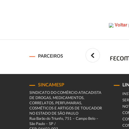
Voltar 
PARCEIROS
SINCAMESP
LI
SINDICATO DO COMÉRCIO ATACADISTA
INS
DE DROGAS, MEDICAMENTOS,
SER
CORRELATOS, PERFUMARIAS,
NOT
COSMÉTICOS E ARTIGOS DE TOUCADOR
CO
NO ESTADO DE SÃO PAULO
Rua Barão do Triunfo, 751 – Campo Belo –
CO
São Paulo – SP /
CO