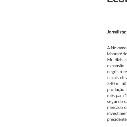
Jornalista
A Novamed
laboratóri
Multilab, 
expansão. 
negócio te
fiscais el
540 milhõe
produção d
mês para 1
segundo da
mercado de
investimen
presidente