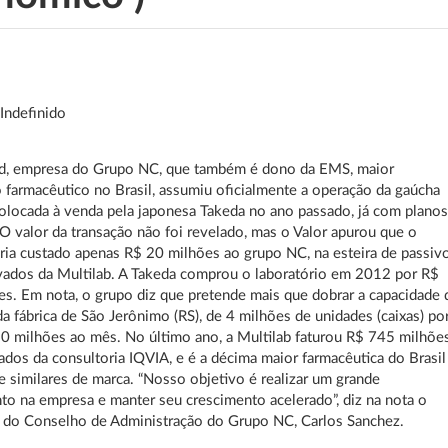
:
Indefinido
, empresa do Grupo NC, que também é dono da EMS, maior
o farmacêutico no Brasil, assumiu oficialmente a operação da gaúcha
colocada à venda pela japonesa Takeda no ano passado, já com plano
O valor da transação não foi revelado, mas o Valor apurou que o
ria custado apenas R$ 20 milhões ao grupo NC, na esteira de passiv
evados da Multilab. A Takeda comprou o laboratório em 2012 por R$
s. Em nota, o grupo diz que pretende mais que dobrar a capacidade 
a fábrica de São Jerônimo (RS), de 4 milhões de unidades (caixas) po
0 milhões ao mês. No último ano, a Multilab faturou R$ 745 milhões
dos da consultoria IQVIA, e é a décima maior farmacêutica do Brasil
 similares de marca. “Nosso objetivo é realizar um grande
to na empresa e manter seu crescimento acelerado”, diz na nota o
 do Conselho de Administração do Grupo NC, Carlos Sanchez.