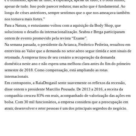
apesar de tudo. Isso pode parecer redutor, mas acho que é fundamental. Ao
longo de crises anteriores, sempre sentimos que o que nos ameaçava também
nos tornava mais fortes.”
Para a Natura, o entusiasmo voltou com a aquisição da Body Shop, que
solucionou o desafio da internacionalização. Seabra e Brega participaram
ontem de evento promovido pela revista “Exame”.
Na semana passada, o presidente da Avianca, Frederico Pedreira, ressaltou em
entrevista ao Valor que a demanda no setor aéreo segue tímida e sem sinais de
retomada. A empresa tirou de seu cenário a recuperação da demanda
doméstica neste ano e não espera uma melhora clara antes do fim do primeiro
semestre de 2018. Como compensação, está ampliando as rotas
internacionais.
Em contraponto, a RaiaDrogasil sente suavemente os reflexos da recessão,
disse ontem o presidente Marcilio Pousada. De 2013 a 2016, a receita da
companhia cresceu 83% em reais, acompanhado de valorização das ações em
bolsa. Com 30 mil funcionários, a empresa considera que a preocupação em
atrair, desenvolver e reter pessoas é um dos principais segredos do negócio.