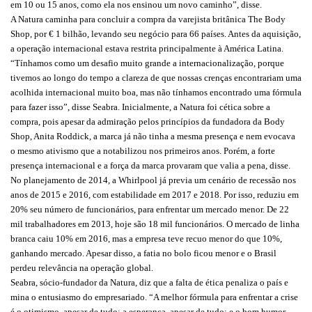
em 10 ou 15 anos, como ela nos ensinou um novo caminho”, disse.
A Natura caminha para concluir a compra da varejista britânica The Body
Shop, por € 1 bilhão, levando seu negócio para 66 países. Antes da aquisição,
a operação internacional estava restrita principalmente à América Latina.
“Tínhamos como um desafio muito grande a internacionalização, porque
tivemos ao longo do tempo a clareza de que nossas crenças encontrariam uma
acolhida internacional muito boa, mas não tínhamos encontrado uma fórmula
para fazer isso”, disse Seabra. Inicialmente, a Natura foi cética sobre a
compra, pois apesar da admiração pelos princípios da fundadora da Body
Shop, Anita Roddick, a marca já não tinha a mesma presença e nem evocava
o mesmo ativismo que a notabilizou nos primeiros anos. Porém, a forte
presença internacional e a força da marca provaram que valia a pena, disse.
No planejamento de 2014, a Whirlpool já previa um cenário de recessão nos
anos de 2015 e 2016, com estabilidade em 2017 e 2018. Por isso, reduziu em
20% seu número de funcionários, para enfrentar um mercado menor. De 22
mil trabalhadores em 2013, hoje são 18 mil funcionários. O mercado de linha
branca caiu 10% em 2016, mas a empresa teve recuo menor do que 10%,
ganhando mercado. Apesar disso, a fatia no bolo ficou menor e o Brasil
perdeu relevância na operação global.
Seabra, sócio-fundador da Natura, diz que a falta de ética penaliza o país e
mina o entusiasmo do empresariado. “A melhor fórmula para enfrentar a crise
é o otimismo, apesar de tudo; a esperança, apesar de tudo; e o bom humor,