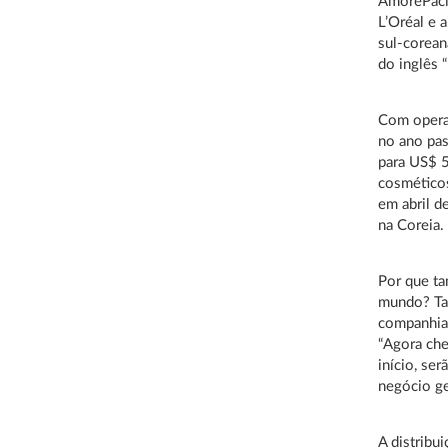
AmorePacif
L’Oréal e 
sul-corea
do inglês 
Com opera
no ano pas
para US$ 5
cosméticos
em abril d
na Coreia.
Por que ta
mundo? Tae
companhia 
“Agora ch
início, se
negócio g
A distribu