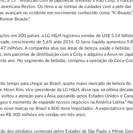
ic, a 15ª. Rivalizam com as japonesas Shiseido e Kao Corp, a france
a americana Revlon. Os itens e as rotinas de cuidados com a pele das
nas avançam no ocidente em movimento conhecido como “K-Beauty”
“Korean Beauty”.
ções em 200 países, a LG H&H registrou vendas de US$ 5,54 bilhõ
sado, crescimento de 5,6% ante 2016. O lucro líquido aumentou 9,
47 milhões. A companhia atua nas áreas de beleza, saúde e bebidas.
, tem parcerias de distribuição com a Coty e adquiriu a Avon no Jap
este ano. No segmento de bebidas, comprou a operação da Coca-Col
nto tempo para chegar ao Brasil, quarto maior mercado de beleza do
 Hoon Kim, vice-presidente da LG H&H, disse que na última década
voltou a atenção para a Ásia, passando pelos Estados Unidos e Cana
egou o momento de expandir nossos negócios na América Latina.” Ne
rão nove marcas no Brasil e 800 itens importados. A expectativa é qu
ere R$ 300 milhões em vendas em três anos.
ição dos produtos começará pelos Estados de São Paulo e Minas Ger