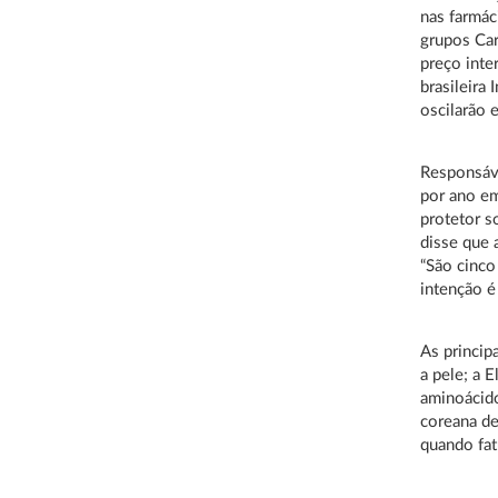
nas farmác
grupos Car
preço inte
brasileira
oscilarão 
Responsáve
por ano em
protetor s
disse que
“São cinco
intenção é
As princip
a pele; a 
aminoácido
coreana de
quando fa