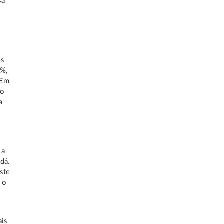
sa
,
es
8%,
 Em
ão
a
 a
dá.
ste
e o
ais