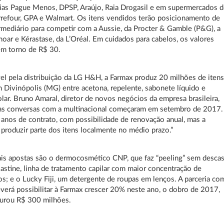
ias Pague Menos, DPSP, Araújo, Raia Drogasil e em supermercados 
refour, GPA e Walmart. Os itens vendidos terão posicionamento de
rmediário para competir com a Aussie, da Procter & Gamble (P&G), a
 Inoar e Kérastase, da L’Oréal. Em cuidados para cabelos, os valores
em torno de R$ 30.
l pela distribuição da LG H&H, a Farmax produz 20 milhões de iten
 Divinópolis (MG) entre acetona, repelente, sabonete líquido e
olar. Bruno Amaral, diretor de novos negócios da empresa brasileira,
 as conversas com a multinacional começaram em setembro de 2017.
 anos de contrato, com possibilidade de renovação anual, mas a
 produzir parte dos itens localmente no médio prazo.”
ais apostas são o dermocosmético CNP, que faz “peeling” sem descas
Elastine, linha de tratamento capilar com maior concentração de
s; e o Lucky Fiji, um detergente de roupas em lenços. A parceria co
verá possibilitar à Farmax crescer 20% neste ano, o dobro de 2017,
turou R$ 300 milhões.