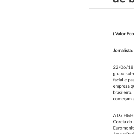
( Valor Ec
Jornalista
22/06/18 
grupo sul
facial e p
empresa qu
brasileiro
começam a 
A LG H&H é
Coreia do 
Euromonit