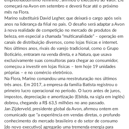
empreendedorismo feminino”, afirmou o executivo ao Valor. Ele
começará na Avon em setembro e deverá ficar até o próximo
mês na Flora.
Marino substituirá David Legher, que deixará o cargo após seis
anos na liderança da filial no país. O desafio será adaptar a Avon
à nova realidade de competição no mercado de produtos de
beleza, em especial a chamada “multicanalidade” – operação em
canais de distribuição diversos, como lojas físicas e internet.
Nos últimos anos, rivais do varejo tradicional, como o Grupo
Boticário, entraram na venda direta, e a Natura, que usava
exclusivamente suas consultoras para chegar ao consumidor,
começou a investir em lojas físicas – tem hoje 19 unidades
próprias – e no comércio eletrônico.
Na Flora, Marino comandou uma reestruturação nos últimos
três anos. Em 2017, a empresa da família Batista registrou o
primeiro lucro operacional no período. O lucro antes de juros,
impostos, depreciação e amortização (Ebitda, na sigla em inglês)
dobrou, chegando a R$ 63,5 milhões no ano passado.
Jan Zijderveld, presidente global da Avon, afirmou ontem em
comunicado que “a experiência em vendas diretas, o profundo
conhecimento do mercado brasileiro e do setor de consumo
[do novo executivo] agregarão uma tremenda energia para