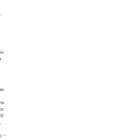
o
os
a
a
ias
 no
or
20
,
o –