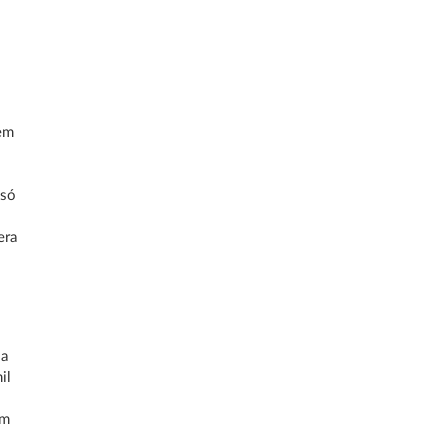
 em
 só
era
sa
il
em