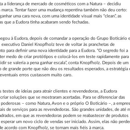
ta a liderança de mercado de cosméticos com a Natura – decidiu
a marca. Tentar fazer uma mudança repentina também não deu certo:
ganhar uma cara nova, com uma identidade visual mais “clean”, as
as que a Eudora tinha acabaram sendo fechadas.
egou à Eudora, depois de comandar a operação do Grupo Boticário
o executivo Daniel Knopfholz teve de voltar às pranchetas de
to para definir uma nova identidade para a Eudora. “O segredo foi a
ter medo de criar protótipos e colocá-los em teste rapidamente para
idir se valeria a pena ganhar escala”, conta Knopfholz. Depois de um
 de grande porte que não deu os resultados esperados, a estratégia 
 eventuais erros custassem muito caro.
s testes de ideias para atrair clientes e revendedoras, a Eudora
criar soluções que se mostraram acertadas. Para se diferenciar das
s poderosas – como Natura, Avon e o próprio O Boticário –, a empre
rais de serviços para as revendedoras. São grandes unidades, de até m
adrados, em que as revendedoras podem se reabastecer de produtos
 esperar um novo ciclo de vendas ser iniciado. Assim, elas não perd
de acordo com Knopfholz, se tornam mais fiéis à marca.