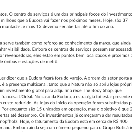
tos. O centro de serviços é um dos principais focos do investiment
milhões que a Eudora vai fazer nos próximos meses. Hoje, são 37
á montadas, e mais 13 deverão ser abertas até o fim do ano.
ia serve também como reforço ao conhecimento da marca, que ainda
nhar visibilidade. Embora os centros de serviços possam ser acessad
r revendedoras, eles estão em pontos bem localizados e próximos 
de ônibus e estações de metrô.
uer dizer que a Eudora ficará fora do varejo. A ordem do setor porta 
, é a presença multicanal, tanto que a Natura não só abriu lojas própr
m investimento global para adquirir a rede The Body Shop, que
à francesa L’Oréal. No caso da Eudora, a estratégia foi estar presente
m custo reduzido. As lojas do início da operação foram substituídas p
 Por enquanto são 15 unidades em operação, mas o objetivo é que 
ertas até dezembro. Os investimentos já começaram a dar resultados
nopfholz. Hoje, o faturamento da Eudora está em cerca de R$ 400
r ano. Embora ainda seja um número pequeno para o Grupo Boticári