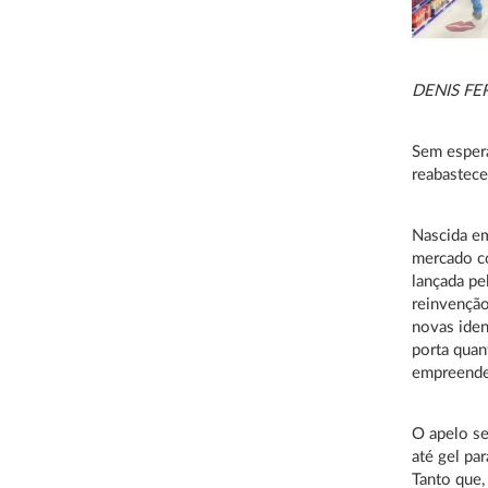
DENIS FE
Sem espera
reabastece
Nascida e
mercado co
lançada pe
reinvenção
novas iden
porta quan
empreende
O apelo se
até gel pa
Tanto que,