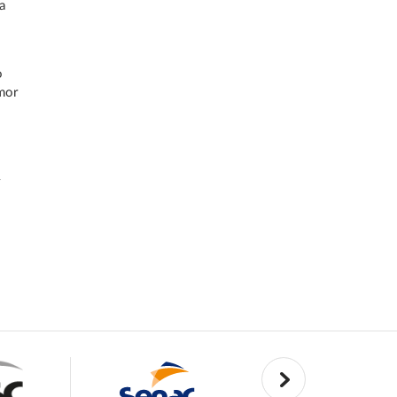
a
o
mor
–