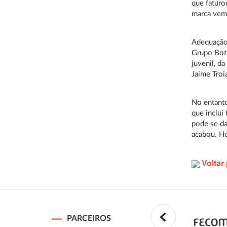
que faturo
marca vem
Adequação
Grupo Boti
juvenil, da
Jaime Troi
No entanto
que inclu
pode se da
acabou. Ho
Voltar 
PARCEIROS