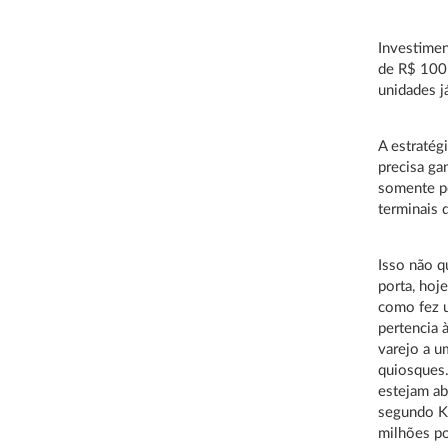
Investimen
de R$ 100 
unidades j
A estratég
precisa ga
somente po
terminais 
Isso não q
porta, hoje
como fez u
pertencia 
varejo a u
quiosques.
estejam ab
segundo K
milhões po