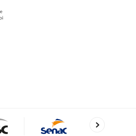
te
oi