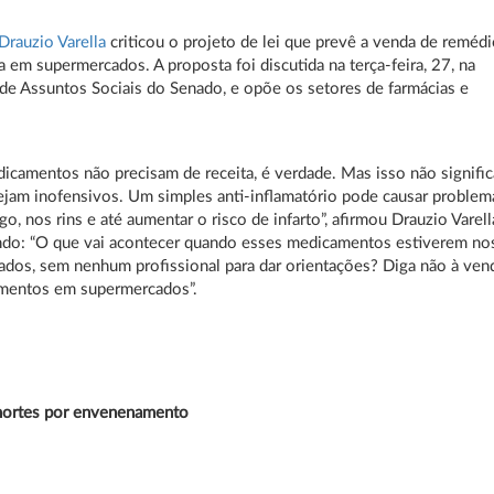
Drauzio Varella
criticou o projeto de lei que prevê a venda de reméd
a em supermercados. A proposta foi discutida na terça-feira, 27, na
e Assuntos Sociais do Senado, e opõe os setores de farmácias e
icamentos não precisam de receita, é verdade. Mas isso não signific
ejam inofensivos. Um simples anti-inflamatório pode causar problem
o, nos rins e até aumentar o risco de infarto”, afirmou Drauzio Varell
ndo: “O que vai acontecer quando esses medicamentos estiverem no
dos, sem nenhum profissional para dar orientações? Diga não à ven
mentos em supermercados”.
mortes por envenenamento