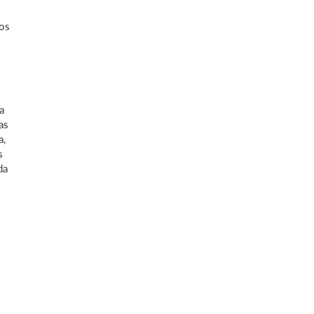
ios
a
as
a,
s
da