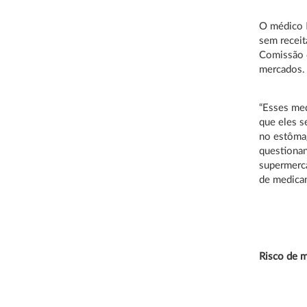
O médico
sem receit
Comissão d
mercados.
“Esses med
que eles s
no estômag
questiona
supermerca
de medica
Risco de 