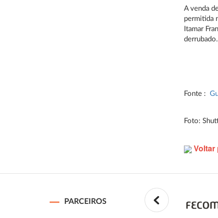
A venda d
permitida 
Itamar Fra
derrubado
Fonte :
Gu
Foto: Shut
Voltar 
PARCEIROS