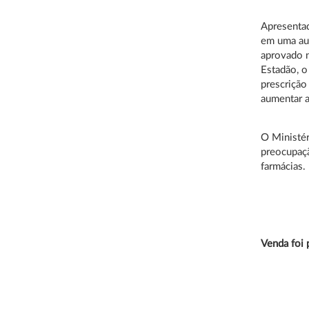
Apresentad
em uma aud
aprovado n
Estadão, o
prescrição
aumentar a
O Ministér
preocupaçã
farmácias.
Venda foi 