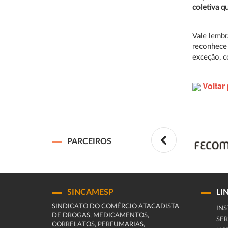
coletiva q
Vale lembr
reconhece 
exceção, c
Voltar 
PARCEIROS
SINCAMESP
LI
SINDICATO DO COMÉRCIO ATACADISTA
INS
DE DROGAS, MEDICAMENTOS,
SER
CORRELATOS, PERFUMARIAS,