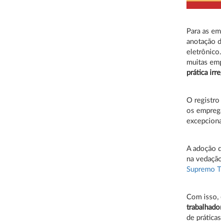
Para as em
anotação d
eletrônico
muitas em
prática ir
O registro
os emprega
excepciona
A adoção d
na vedação
Supremo Tr
Com isso,
trabalhado
de práticas