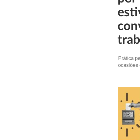
est
con
tra
Prática p
ocasiões 