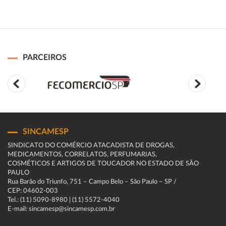
PARCEIROS
SINCAMESP
SINDICATO DO COMÉRCIO ATACADISTA DE DROGAS,
MEDICAMENTOS, CORRELATOS, PERFUMARIAS,
COSMÉTICOS E ARTIGOS DE TOUCADOR NO ESTADO DE SÃO
PAULO
Rua Barão do Triunfo, 751 – Campo Belo – São Paulo – SP /
CEP: 04602-003
Tel.: (11) 5090-8980 | (11) 5572-4040
E-mail: sincamesp@sincamesp.com.br