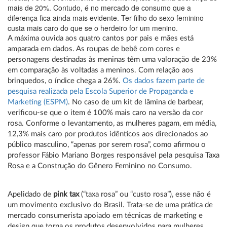
mais de 20%. Contudo, é no mercado de consumo que a
diferença fica ainda mais evidente. Ter filho do sexo feminino
custa mais caro do que se o herdeiro for um menino.
A máxima ouvida aos quatro cantos por pais e mães está
amparada em dados. As roupas de bebê com cores e
personagens destinadas às meninas têm uma valoração de 23%
em comparação às voltadas a meninos. Com relação aos
brinquedos, o índice chega a 26%.
Os dados fazem parte de
pesquisa realizada pela Escola Superior de Propaganda e
Marketing (ESPM)
. No caso de um kit de lâmina de barbear,
verificou-se que o item é 100% mais caro na versão da cor
rosa. Conforme o levantamento, as mulheres pagam, em média,
12,3% mais caro por produtos idênticos aos direcionados ao
público masculino, “apenas por serem rosa”, como afirmou o
professor Fábio Mariano Borges responsável pela pesquisa Taxa
Rosa e a Construção do Gênero Feminino no Consumo.
Apelidado de
pink tax
(“taxa rosa” ou “custo rosa”), esse não é
um movimento exclusivo do Brasil. Trata-se de uma prática de
mercado consumerista apoiado em técnicas de marketing e
design que torna os produtos desenvolvidos para mulheres