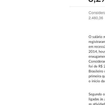
Considera
2.480,36
O salário 
registrara
em recessã
2014, houv
enxugament
Consideran
foi de R$ 
Brasileiro
primeira q
o inicio d
Segundo o
ligadas às
as ativida