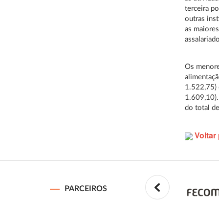
terceira p
outras inst
as maiores
assalariad
Os menores
alimentaçã
1.522,75) 
1.609,10).
do total d
Voltar 
PARCEIROS