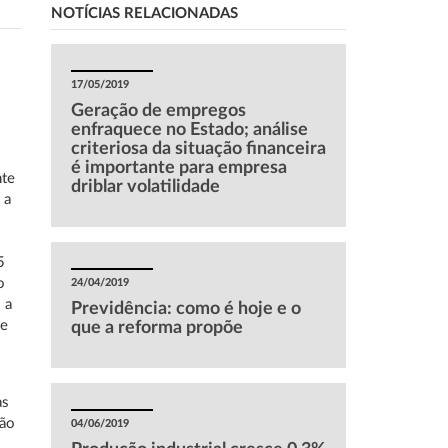
NOTÍCIAS RELACIONADAS
17/05/2019
Geração de empregos
enfraquece no Estado; análise
criteriosa da situação financeira
é importante para empresa
nte
driblar volatilidade
 a
5
o
24/04/2019
 a
Previdência: como é hoje e o
de
que a reforma propõe
as
tão
04/06/2019