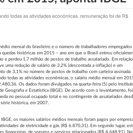
ndo todas as atividades econômicas, remuneração foi de R$
médio mensal do brasileiro e o número de trabalhadores empregados
m quedas históricas em 2015 – ano em que o Brasil entrou oficialme
o e perdeu 1,7 milhão de postos de trabalho assalariado. Em relação
e uma redução de salário de 3,2% (descontada a inflação) e um
o de 3,1% no número de postos de trabalho com carteira assinada.
do todas as atividades econômicas, o salário médio mensal em 201
2.480,36. Os dados foram divulgados na quarta-feira (5) pelo Institut
 de Geografia e Estatística (IBGE). De acordo com o levantamento, foi
ueda no pessoal ocupado total e no contingente de assalariados des
a série histórica, em 2007.
 IBGE, os maiores salários médios mensais foram pagos por empres
 atividades de eletricidade e gás (R$ 6.870,31). Em segundo lugar, es
des financeiras, de seguros e serviços relacionados (R$ 4.648,91). Na