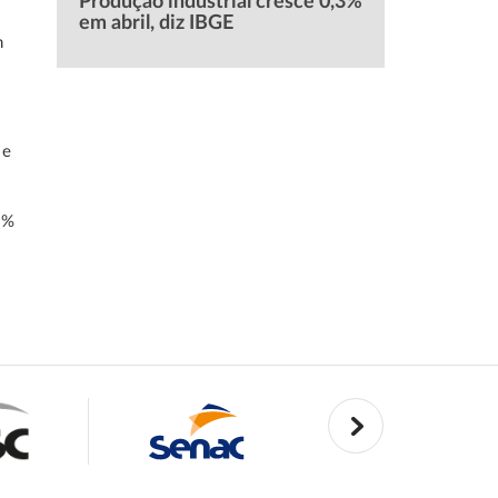
Produção industrial cresce 0,3%
em abril, diz IBGE
m
 e
9%