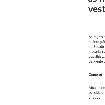
ves
As regras 
de infográ
do Estado 
mudaria, n
trabalhist
pendente d
Como é?
Atualmente
considere 
diretivo.