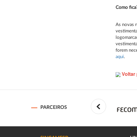
Como fica
As novas r
vestimenta
logomarcas
vestimenta
forem nece
aqui
.
Voltar 
PARCEIROS