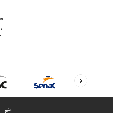
ões
os
o