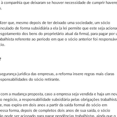
 à companhia que deixaram se houver necessidade de cumprir haver
s.
dizer que, mesmo depois de ter deixado uma sociedade, um sócio
inculado de forma subsidiária a ela (a lei permite que este seja acion
esgotamento dos bens do proprietário atual da firma), para pagar por
abalhista referente ao período em que o sócio anterior foi responsáv
io.
?
segurança jurídica das empresas, a reforma insere regras mais claras
esponsabilidades do sócio retirante.
com a mudança proposta, caso a empresa seja vendida e haja um no
do negócio, a responsabilidade subsidiária pelas obrigações trabalhist
te, mas expira em dois anos a partir da saída formal do sócio em
essa forma, depois de completos dois anos de sua saída, o sócio
não pode ser acionado para pagar pendências trabalhistas, ainda que o