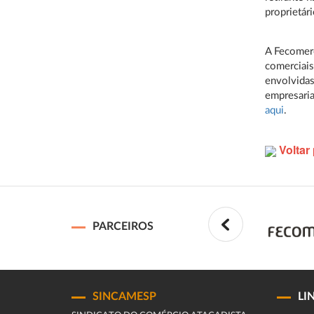
proprietár
A Fecomerc
comerciais
envolvidas
empresaria
aqui
.
Voltar 
PARCEIROS
SINCAMESP
LI