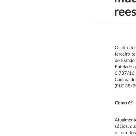
ree
Os direito
terceiro t
do Estado 
Entidade q
6.787/16, 
Câmara dos
(PLC 38/2
Como é?
Atualmente
sócios, qu
os direito