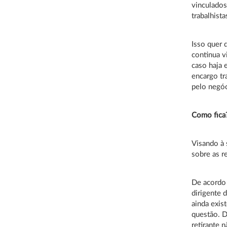
vinculados
trabalhista
Isso quer 
continua v
caso haja 
encargo tr
pelo negóc
Como fica
Visando à 
sobre as r
De acordo 
dirigente 
ainda exis
questão. D
retirante 