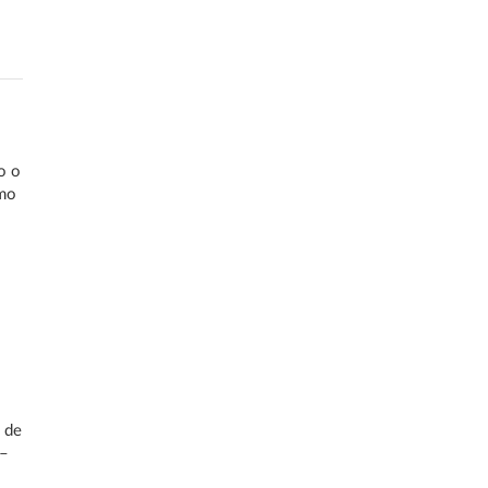
o o
smo
a de
 –