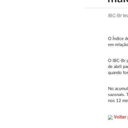
IBC-Br t
O Índice d
em relação
O IBC-Br p
de abril p
quando fo
No acumula
sazonais. 
nos 12 me
Voltar 