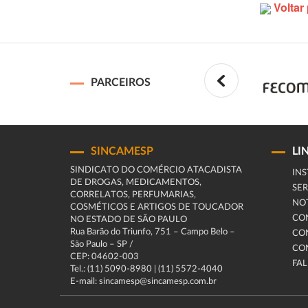
Voltar 
PARCEIROS
SINCAMESP
LI
SINDICATO DO COMÉRCIO ATACADISTA
INS
DE DROGAS, MEDICAMENTOS,
SER
CORRELATOS, PERFUMARIAS,
NOT
COSMÉTICOS E ARTIGOS DE TOUCADOR
CO
NO ESTADO DE SÃO PAULO
Rua Barão do Triunfo, 751 – Campo Belo –
CO
São Paulo – SP /
CO
CEP: 04602-003
FA
Tel.: (11) 5090-8980 | (11) 5572-4040
E-mail: sincamesp@sincamesp.com.br