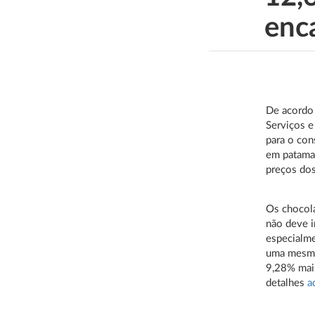
enc
De acordo
Serviços e
para o co
em patama
preços dos
Os chocol
não deve i
especialme
uma mesma
9,28% mais
detalhes
a