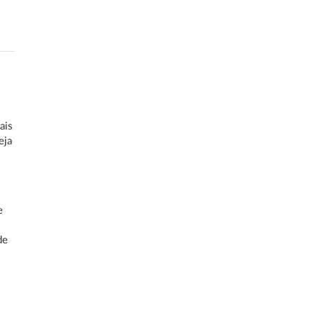
ais
eja
e
de