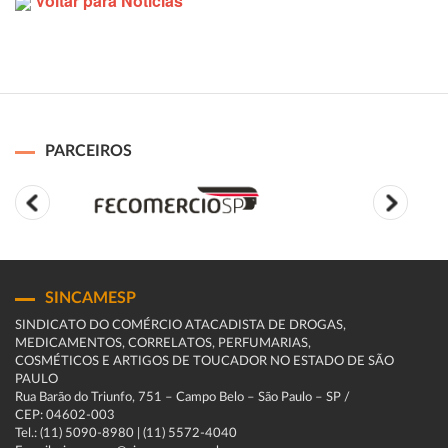
Voltar para Notícias
PARCEIROS
SINCAMESP
SINDICATO DO COMÉRCIO ATACADISTA DE DROGAS,
MEDICAMENTOS, CORRELATOS, PERFUMARIAS,
COSMÉTICOS E ARTIGOS DE TOUCADOR NO ESTADO DE SÃO
PAULO
Rua Barão do Triunfo, 751 – Campo Belo – São Paulo – SP /
CEP: 04602-003
Tel.: (11) 5090-8980 | (11) 5572-4040