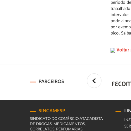
período de
trabalhado
intervalos
pode ainda
por exemp
pico. Saib
Voltar 
PARCEIROS
SINCAMESP
LI
SINDICATO DO COMÉRCIO ATACADISTA
INS
DE DROGAS, MEDICAMENTOS,
SER
CORRELATOS, PERFUMARIAS,