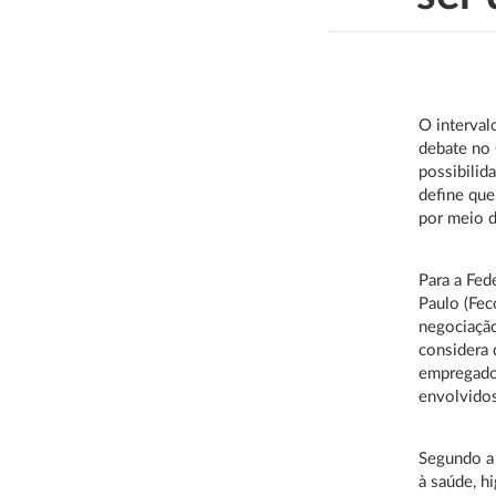
O interval
debate no
possibilid
define que
por meio d
Para a Fed
Paulo (Fec
negociação
considera 
empregados
envolvido
Segundo a
à saúde, h