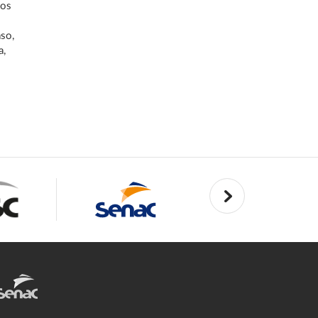
ios
aso,
a,