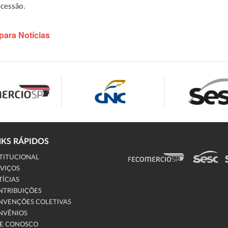
ecessão.
para Notícias
NKS RÁPIDOS
TITUCIONAL
VIÇOS
ÍCIAS
NTRIBUIÇÕES
NVENÇÕES COLETIVAS
NVÊNIOS
LE CONOSCO