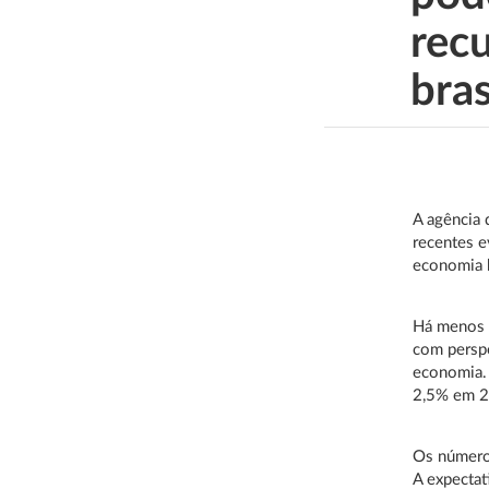
rec
bras
A agência 
recentes e
economia b
Há menos d
com perspec
economia. 
2,5% em 
Os números
A expectat