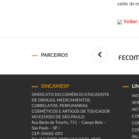
saído da r
Voltar 
PARCEIROS
SINCAMESP
LI
SINDICATO DO COMÉRCIO ATACADISTA
INS
DE DROGAS, MEDICAMENTOS,
SER
CORRELATOS, PERFUMARIAS,
NOT
COSMÉTICOS E ARTIGOS DE TOUCADOR
CO
NO ESTADO DE SÃO PAULO
Rua Barão do Triunfo, 751 – Campo Belo –
CO
São Paulo – SP /
CO
CEP: 04602-003
FA