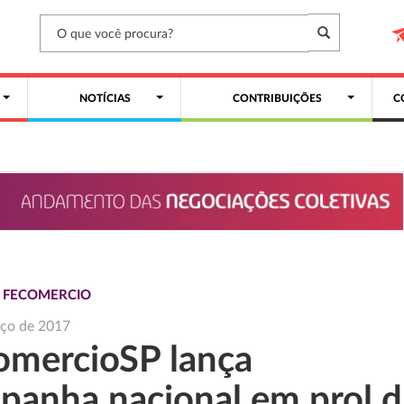
NOTÍCIAS
CONTRIBUIÇÕES
C
S FECOMERCIO
rço de 2017
omercioSP lança
panha nacional em prol d