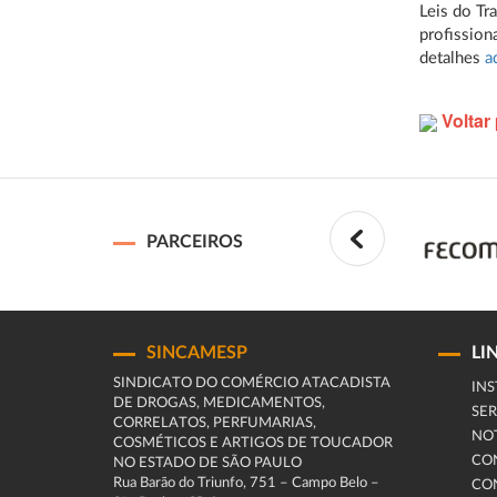
Leis do Tr
profission
detalhes
a
Voltar 
PARCEIROS
SINCAMESP
LI
SINDICATO DO COMÉRCIO ATACADISTA
INS
DE DROGAS, MEDICAMENTOS,
SER
CORRELATOS, PERFUMARIAS,
NOT
COSMÉTICOS E ARTIGOS DE TOUCADOR
CO
NO ESTADO DE SÃO PAULO
Rua Barão do Triunfo, 751 – Campo Belo –
CO