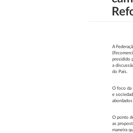
Ref
A Federaçã
(Fecomerci
presidido 
a discussã
do País.
O foco da 
e sociedad
abordados 
O ponto de
as propos
maneira qu