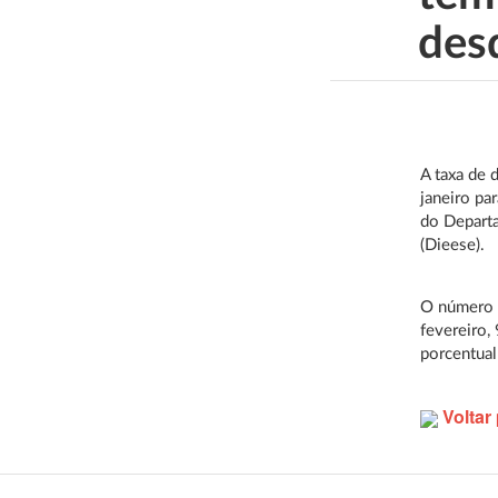
des
A taxa de 
janeiro pa
do Departa
(Dieese).
O número 
fevereiro,
porcentual
Voltar 