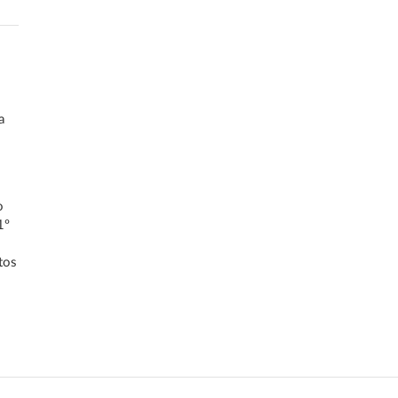
a
o
1º
tos