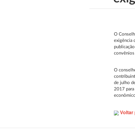
O Conselho
exigência 
publicaçã
convênios
O conselho
contribuin
de julho d
2017 para 
econômico
Voltar 