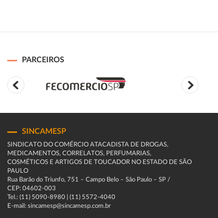
PARCEIROS
SINCAMESP
SINDICATO DO COMÉRCIO ATACADISTA DE DROGAS,
MEDICAMENTOS, CORRELATOS, PERFUMARIAS,
COSMÉTICOS E ARTIGOS DE TOUCADOR NO ESTADO DE SÃO
PAULO
Rua Barão do Triunfo, 751 – Campo Belo – São Paulo – SP /
CEP: 04602-003
Tel.: (11) 5090-8980 | (11) 5572-4040
E-mail: sincamesp@sincamesp.com.br