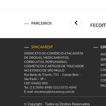
PARCEIROS
SINCAMESP
LI
SINDICATO DO COMÉRCIO ATACADISTA
INS
DE DROGAS, MEDICAMENTOS,
SER
CORRELATOS, PERFUMARIAS,
NOT
COSMÉTICOS E ARTIGOS DE TOUCADOR
CO
NO ESTADO DE SÃO PAULO
Rua Barão do Triunfo, 751 – Campo Belo –
CO
São Paulo – SP /
CO
CEP: 04602-003
FA
Tel.: (11) 5090-8980 | (11) 5572-4040
E-mail: sincamesp@sincamesp.com.br
© Copyright - Todos os Direitos Reservados