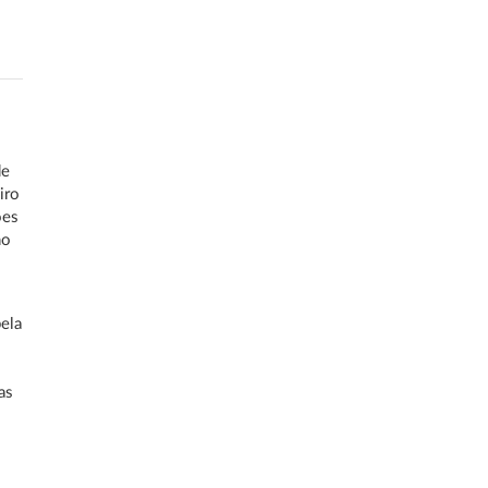
de
iro
ões
no
pela
s
as