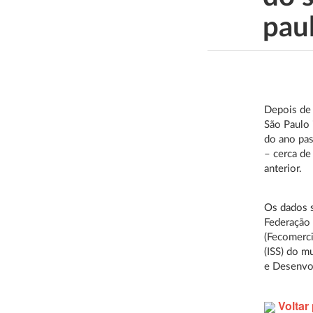
pau
Depois de 
São Paulo 
do ano pas
– cerca d
anterior.
Os dados s
Federação 
(Fecomerc
(ISS) do m
e Desenvo
Voltar 