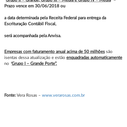
“
Grupo II – Grande, Grupo III – Média e Grupo IV – Média
” –
Prazo vence em 30/06/2018
ou
a
a data determinada pela Receita Federal para entrega da
Escrituração Contábil Fiscal,
q
será acompanhada pela Anvisa.
Empresas com faturamento anual acima de 50 milhões
são
isentas dessa atualização e estão
enquadradas automaticamente
no
“
Grupo I – Grande Porte”.
Fonte:
Vera Rosas –
www.verarosas.com.br