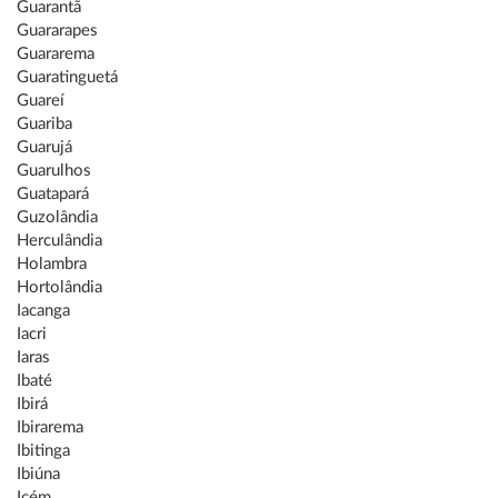
Guarantã
Guararapes
Guararema
Guaratinguetá
Guareí
Guariba
Guarujá
Guarulhos
Guatapará
Guzolândia
Herculândia
Holambra
Hortolândia
Iacanga
Iacri
Iaras
Ibaté
Ibirá
Ibirarema
Ibitinga
Ibiúna
Icém