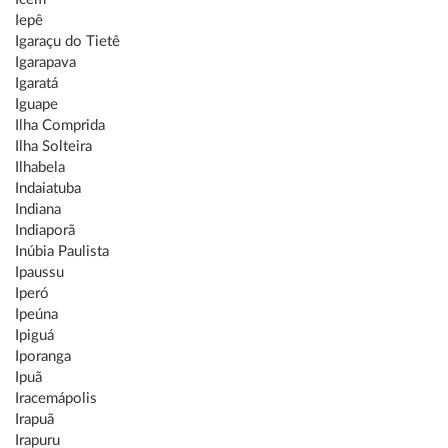
Iepê
Igaraçu do Tietê
Igarapava
Igaratá
Iguape
Ilha Comprida
Ilha Solteira
Ilhabela
Indaiatuba
Indiana
Indiaporã
Inúbia Paulista
Ipaussu
Iperó
Ipeúna
Ipiguá
Iporanga
Ipuã
Iracemápolis
Irapuã
Irapuru