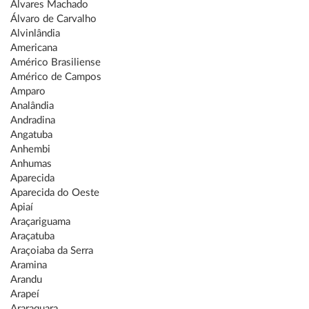
Álvares Machado
Álvaro de Carvalho
Alvinlândia
Americana
Américo Brasiliense
Américo de Campos
Amparo
Analândia
Andradina
Angatuba
Anhembi
Anhumas
Aparecida
Aparecida do Oeste
Apiaí
Araçariguama
Araçatuba
Araçoiaba da Serra
Aramina
Arandu
Arapeí
Araraquara