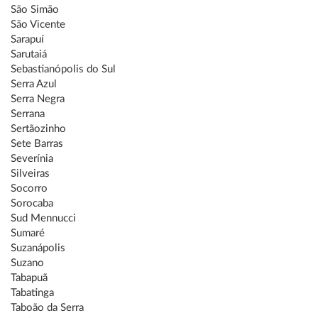
São Simão
São Vicente
Sarapuí
Sarutaiá
Sebastianópolis do Sul
Serra Azul
Serra Negra
Serrana
Sertãozinho
Sete Barras
Severínia
Silveiras
Socorro
Sorocaba
Sud Mennucci
Sumaré
Suzanápolis
Suzano
Tabapuã
Tabatinga
Taboão da Serra