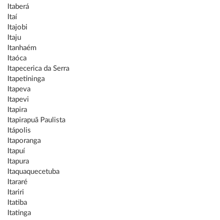
Itaberá
Itaí
Itajobi
Itaju
Itanhaém
Itaóca
Itapecerica da Serra
Itapetininga
Itapeva
Itapevi
Itapira
Itapirapuã Paulista
Itápolis
Itaporanga
Itapuí
Itapura
Itaquaquecetuba
Itararé
Itariri
Itatiba
Itatinga