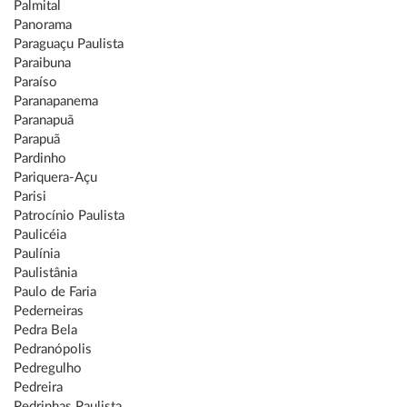
Palmital
Panorama
Paraguaçu Paulista
Paraibuna
Paraíso
Paranapanema
Paranapuã
Parapuã
Pardinho
Pariquera-Açu
Parisi
Patrocínio Paulista
Paulicéia
Paulínia
Paulistânia
Paulo de Faria
Pederneiras
Pedra Bela
Pedranópolis
Pedregulho
Pedreira
Pedrinhas Paulista