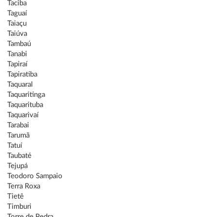
Taciba
Taguaí
Taiaçu
Taiúva
Tambaú
Tanabi
Tapiraí
Tapiratiba
Taquaral
Taquaritinga
Taquarituba
Taquarivaí
Tarabai
Tarumã
Tatuí
Taubaté
Tejupá
Teodoro Sampaio
Terra Roxa
Tietê
Timburi
Torre de Pedra