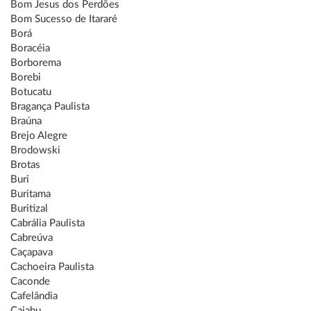
Bom Jesus dos Perdões
Bom Sucesso de Itararé
Borá
Boracéia
Borborema
Borebi
Botucatu
Bragança Paulista
Braúna
Brejo Alegre
Brodowski
Brotas
Buri
Buritama
Buritizal
Cabrália Paulista
Cabreúva
Caçapava
Cachoeira Paulista
Caconde
Cafelândia
Caiabu