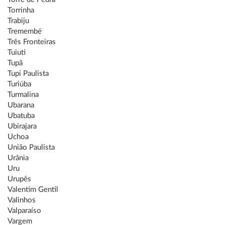
Torrinha
Trabiju
Tremembé
Três Fronteiras
Tuiuti
Tupã
Tupi Paulista
Turiúba
Turmalina
Ubarana
Ubatuba
Ubirajara
Uchoa
União Paulista
Urânia
Uru
Urupês
Valentim Gentil
Valinhos
Valparaíso
Vargem