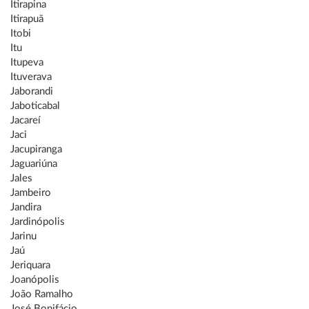
Itirapina
Itirapuã
Itobi
Itu
Itupeva
Ituverava
Jaborandi
Jaboticabal
Jacareí
Jaci
Jacupiranga
Jaguariúna
Jales
Jambeiro
Jandira
Jardinópolis
Jarinu
Jaú
Jeriquara
Joanópolis
João Ramalho
José Bonifácio