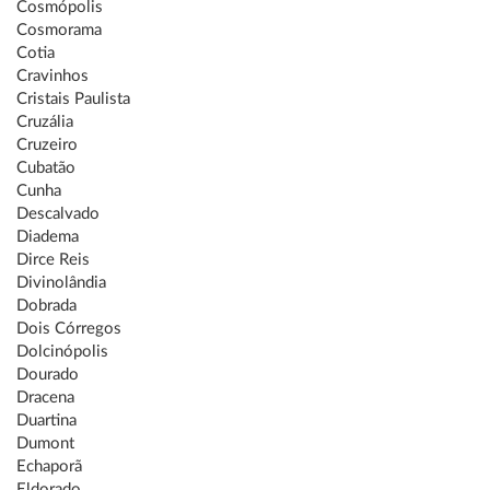
Cosmópolis
Cosmorama
Cotia
Cravinhos
Cristais Paulista
Cruzália
Cruzeiro
Cubatão
Cunha
Descalvado
Diadema
Dirce Reis
Divinolândia
Dobrada
Dois Córregos
Dolcinópolis
Dourado
Dracena
Duartina
Dumont
Echaporã
Eldorado