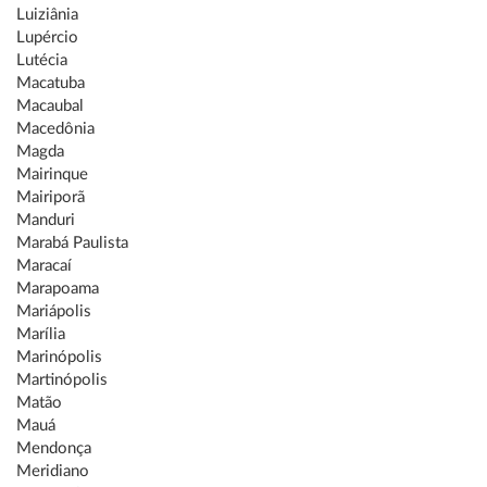
Luiziânia
Lupércio
Lutécia
Macatuba
Macaubal
Macedônia
Magda
Mairinque
Mairiporã
Manduri
Marabá Paulista
Maracaí
Marapoama
Mariápolis
Marília
Marinópolis
Martinópolis
Matão
Mauá
Mendonça
Meridiano