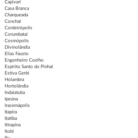
Capivari
Casa Branca
Charqueada
Conchal
Cordeirópolis
Corumbataí
Cosmópolis
Divinolândia
Elias Fausto
Engenheiro Coelho
Espírito Santo do Pinhal
Estiva Gerbi
Holambra
Hortolândia
Indaiatuba
Ipeúna
Iracemápolis
Itapira
Itatiba
Itirapina
Itobi
Itu