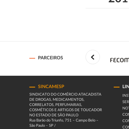
PARCEIROS
SINCAMESP
LI
SINDICATO DO COMÉRCIO ATACADISTA
INS
DE DROGAS, MEDICAMENTOS,
SER
CORRELATOS, PERFUMARIAS,
NOT
COSMÉTICOS E ARTIGOS DE TOUCADOR
CO
NO ESTADO DE SÃO PAULO
Rua Barão do Triunfo, 751 – Campo Belo –
CO
São Paulo – SP /
CO