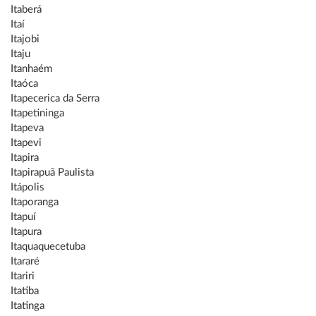
Itaberá
Itaí
Itajobi
Itaju
Itanhaém
Itaóca
Itapecerica da Serra
Itapetininga
Itapeva
Itapevi
Itapira
Itapirapuã Paulista
Itápolis
Itaporanga
Itapuí
Itapura
Itaquaquecetuba
Itararé
Itariri
Itatiba
Itatinga