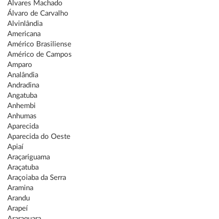
Álvares Machado
Álvaro de Carvalho
Alvinlândia
Americana
Américo Brasiliense
Américo de Campos
Amparo
Analândia
Andradina
Angatuba
Anhembi
Anhumas
Aparecida
Aparecida do Oeste
Apiaí
Araçariguama
Araçatuba
Araçoiaba da Serra
Aramina
Arandu
Arapeí
Araraquara