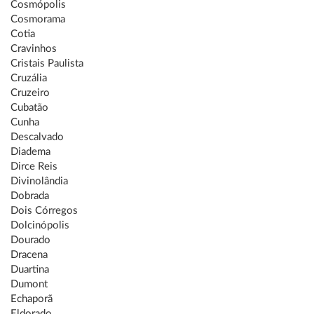
Cosmópolis
Cosmorama
Cotia
Cravinhos
Cristais Paulista
Cruzália
Cruzeiro
Cubatão
Cunha
Descalvado
Diadema
Dirce Reis
Divinolândia
Dobrada
Dois Córregos
Dolcinópolis
Dourado
Dracena
Duartina
Dumont
Echaporã
Eldorado