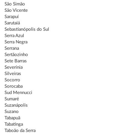
São Simão
São Vicente
Sarapuí
Sarutaiá
Sebastianópolis do Sul
Serra Azul
Serra Negra
Serrana
Sertãozinho
Sete Barras
Severínia
Silveiras
Socorro
Sorocaba
Sud Mennucci
Sumaré
Suzanápolis
Suzano
Tabapuã
Tabatinga
Taboão da Serra