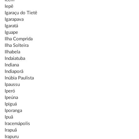
Iepê
Igaraçu do Tietê
Igarapava
Igaratá
Iguape
Ilha Comprida
Ilha Solteira
Ilhabela
Indaiatuba
Indiana
Indiaporã
Inúbia Paulista
Ipaussu
Iperó
Ipeúna
Ipiguá
Iporanga
Ipuã
Iracemápolis
Irapuã
Irapuru