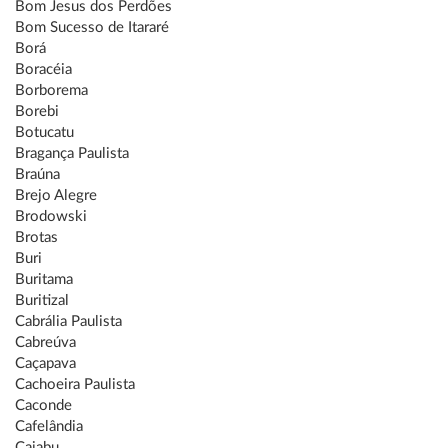
Bom Jesus dos Perdões
Bom Sucesso de Itararé
Borá
Boracéia
Borborema
Borebi
Botucatu
Bragança Paulista
Braúna
Brejo Alegre
Brodowski
Brotas
Buri
Buritama
Buritizal
Cabrália Paulista
Cabreúva
Caçapava
Cachoeira Paulista
Caconde
Cafelândia
Caiabu