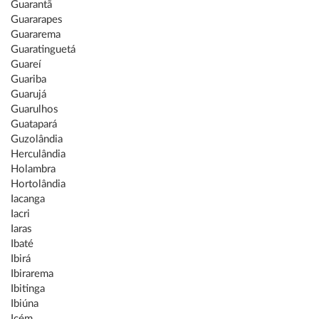
Guarantã
Guararapes
Guararema
Guaratinguetá
Guareí
Guariba
Guarujá
Guarulhos
Guatapará
Guzolândia
Herculândia
Holambra
Hortolândia
Iacanga
Iacri
Iaras
Ibaté
Ibirá
Ibirarema
Ibitinga
Ibiúna
Icém