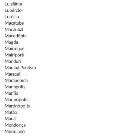
Luiziânia
Lupércio
Lutécia
Macatuba
Macaubal
Macedônia
Magda
Mairinque
Mairiporã
Manduri
Marabá Paulista
Maracaí
Marapoama
Mariápolis
Marília
Marinópolis
Martinópolis
Matão
Mauá
Mendonça
Meridiano