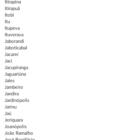
Itirapina
Itirapuã
Itobi
Itu
Itupeva
Ituverava
Jaborandi
Jaboticabal
Jacareí
Jaci
Jacupiranga
Jaguariúna
Jales
Jambeiro
Jandira
Jardinópolis
Jarinu
Jaú
Jeriquara
Joanópolis
João Ramalho
José Bonifácio