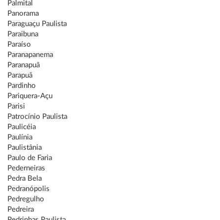
Palmital
Panorama
Paraguaçu Paulista
Paraibuna
Paraíso
Paranapanema
Paranapuã
Parapuã
Pardinho
Pariquera-Açu
Parisi
Patrocínio Paulista
Paulicéia
Paulínia
Paulistânia
Paulo de Faria
Pederneiras
Pedra Bela
Pedranópolis
Pedregulho
Pedreira
Pedrinhas Paulista