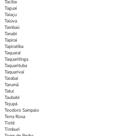
Taciba
Taguaí
Taiaçu
Taiúva
Tambaú
Tanabi
Tapiraí
Tapiratiba
Taquaral
Taquaritinga
Taquarituba
Taquarivaí
Tarabai
Tarumã
Tatuí
Taubaté
Tejupá
Teodoro Sampaio
Terra Roxa
Tietê
Timburi
Torre de Pedra