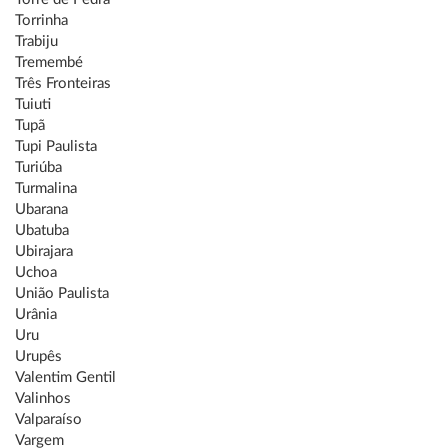
Torrinha
Trabiju
Tremembé
Três Fronteiras
Tuiuti
Tupã
Tupi Paulista
Turiúba
Turmalina
Ubarana
Ubatuba
Ubirajara
Uchoa
União Paulista
Urânia
Uru
Urupês
Valentim Gentil
Valinhos
Valparaíso
Vargem