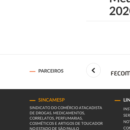
202
PARCEIROS
SINCAMESP
LI
SINDICATO DO COMÉRCIO ATACADISTA
INS
DE DROGAS, MEDICAMENTOS,
SER
CORRELATOS, PERFUMARIAS,
NOT
COSMÉTICOS E ARTIGOS DE TOUCADOR
CO
NO ESTADO DE SÃO PAULO