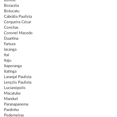
Bofete
Boracéia
Botucatu
Cabrália Paulista
Cerqueira César
Conchas
Coronel Macedo
Duartina
Fartura
Iacanga
Itaí
Itaju
Itaporanga
Itatinga
Laranjal Paulista
Lençóis Paulista
Lucianópolis
Macatuba
Manduri
Paranapanema
Pardinho
Pederneiras