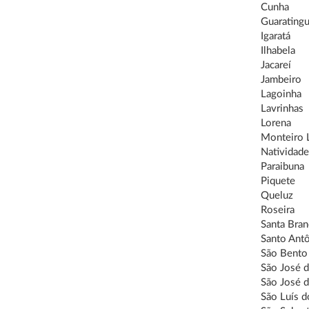
Cunha
Guarating
Igaratá
Ilhabela
Jacareí
Jambeiro
Lagoinha
Lavrinhas
Lorena
Monteiro 
Natividade
Paraibuna
Piquete
Queluz
Roseira
Santa Bran
Santo Antô
São Bento
São José d
São José 
São Luís d