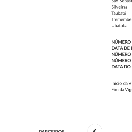
São Sebas
Silveiras
Taubaté
Tremembé
Ubatuba
NÚMERO 
DATA DE 
NÚMERO 
NÚMERO 
DATA DO
Início da 
Fim da Vig