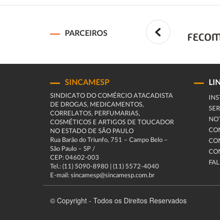
PARCEIROS
SINCAMESP
LI
SINDICATO DO COMÉRCIO ATACADISTA
INS
DE DROGAS, MEDICAMENTOS,
SER
CORRELATOS, PERFUMARIAS,
NOT
COSMÉTICOS E ARTIGOS DE TOUCADOR
CO
NO ESTADO DE SÃO PAULO
Rua Barão do Triunfo, 751 – Campo Belo –
CO
São Paulo – SP /
CO
CEP: 04602-003
FA
Tel.: (11) 5090-8980 | (11) 5572-4040
E-mail: sincamesp@sincamesp.com.br
© Copyright - Todos os Direitos Reservados