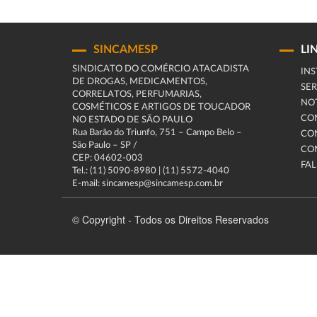
SINCAMESP
LI
SINDICATO DO COMÉRCIO ATACADISTA
INS
DE DROGAS, MEDICAMENTOS,
SER
CORRELATOS, PERFUMARIAS,
NOT
COSMÉTICOS E ARTIGOS DE TOUCADOR
CO
NO ESTADO DE SÃO PAULO
Rua Barão do Triunfo, 751 – Campo Belo –
CO
São Paulo – SP /
CO
CEP: 04602-003
FA
Tel.: (11) 5090-8980 | (11) 5572-4040
E-mail: sincamesp@sincamesp.com.br
© Copyright - Todos os Direitos Reservados